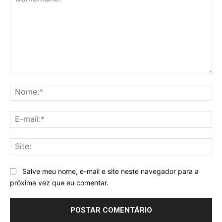
Comentário:
No
E-
mai
Sit
Salve meu nome, e-mail e site neste navegador para a
próxima vez que eu comentar.