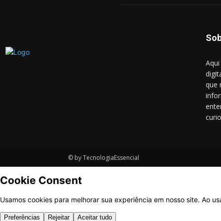
Sob
Aqui
digit
que 
info
ente
curi
© by TecnologiaEssencial