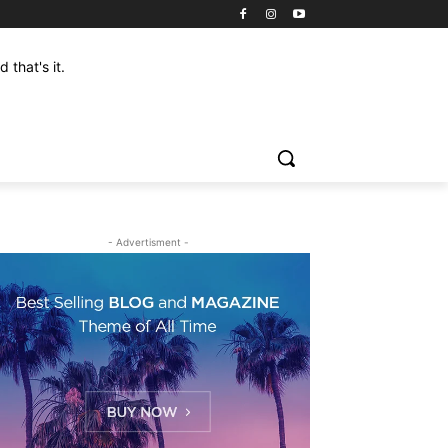
that's it.
- Advertisment -