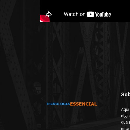
Sob
Aqui
digit
que 
info