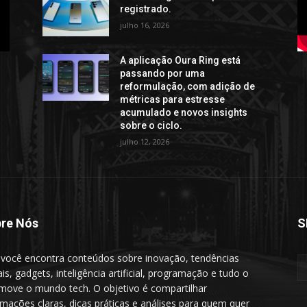
registrado.
julho 16, 2026
A aplicação Oura Ring está
passando por uma
reformulação, com adição de
métricas para estresse
acumulado e novos insights
sobre o ciclo.
julho 12, 2026
re Nós
S
 você encontra conteúdos sobre inovação, tendências
ais, gadgets, inteligência artificial, programação e tudo o
move o mundo tech. O objetivo é compartilhar
rmações claras, dicas práticas e análises para quem quer