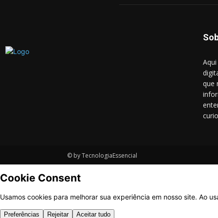
Sob
Aqui
digit
que 
info
ente
curi
© by TecnologiaEssencial