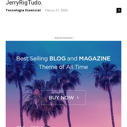
JerryRigTudo.
Tecnologia Essencial
-
março 21, 2026
0
- Advertisment -