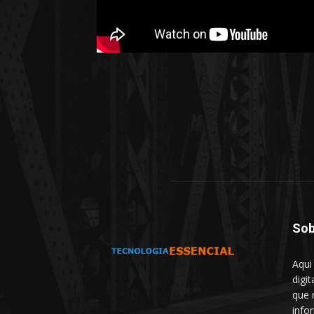
Sob
Aqui
digit
que 
info