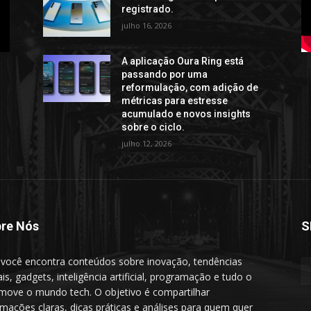
registrado.
julho 16, 2026
A aplicação Oura Ring está
passando por uma
reformulação, com adição de
métricas para estresse
acumulado e novos insights
sobre o ciclo.
julho 12, 2026
re Nós
S
 você encontra conteúdos sobre inovação, tendências
ais, gadgets, inteligência artificial, programação e tudo o
move o mundo tech. O objetivo é compartilhar
rmações claras, dicas práticas e análises para quem quer