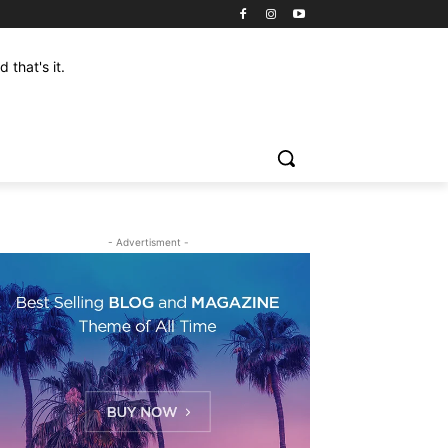
that's it.
- Advertisment -